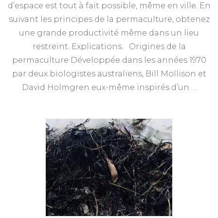
d’espace est tout à fait possible, même en ville. En
suivant les principes de la permaculture, obtenez
une grande productivité même dans un lieu
restreint. Explications. Origines de la
permaculture Développée dans les années 1970
par deux biologistes australiens, Bill Mollison et
David Holmgren eux-même inspirés d’un …