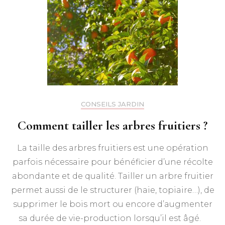
CONSEILS JARDIN
Comment tailler les arbres fruitiers ?
La taille des arbres fruitiers est une opération
parfois nécessaire pour bénéficier d’une récolte
abondante et de qualité. Tailler un arbre fruitier
permet aussi de le structurer (haie, topiaire…), de
supprimer le bois mort ou encore d’augmenter
sa durée de vie-production lorsqu’il est âgé.