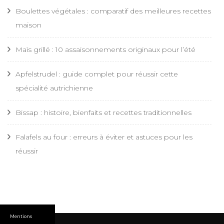
Boulettes végétales : comparatif des meilleures recettes
maison
Maïs grillé : 10 assaisonnements originaux pour l’été
Apfelstrudel : guide complet pour réussir cette
spécialité autrichienne
Bissap : histoire, bienfaits et recettes traditionnelles
Falafels au four : erreurs à éviter et astuces pour les
réussir
Mentions